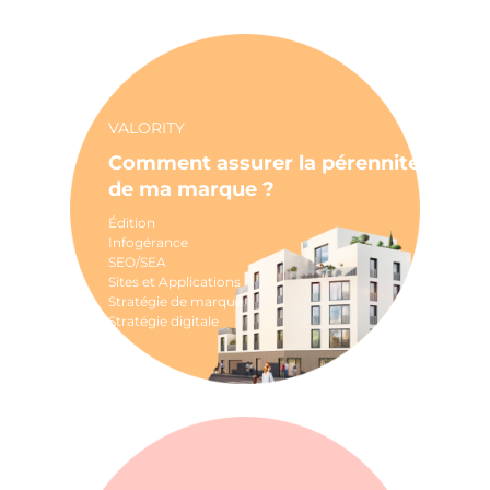
VALORITY
Comment assurer la pérennité
de ma marque ?
Édition
Infogérance
SEO/SEA
Sites et Applications
Stratégie de marque
Stratégie digitale