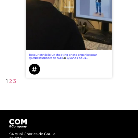
Retour en vidéo un shooting photo organisé pour
@lesbellesannees en Avril
Quand il nous …
1
2
3
94 quai Charles de Gaulle