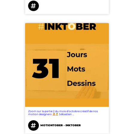
Accueil
Notre agence
Nos métiers
Nos réalisations
Zoom sur la partie 2 du mois d’octobre créatif de nos
motion designers
Sébastien …
MOTIONTOBER · INKTOBER
Nous recrutons