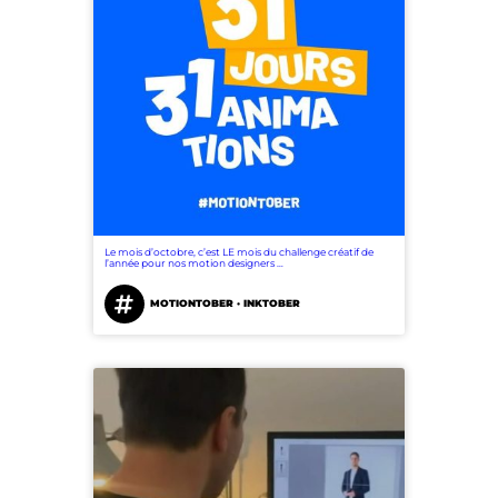
Le mois d’octobre, c’est LE mois du challenge créatif de
l’année pour nos motion designers …
MOTIONTOBER · INKTOBER