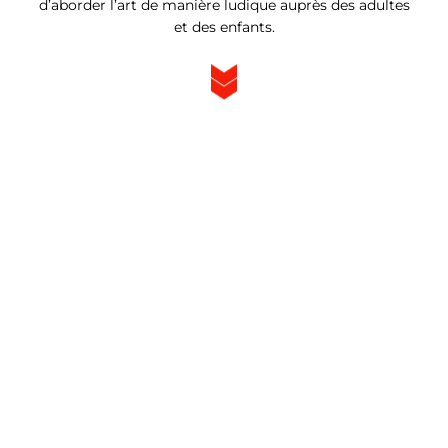
d’aborder l’art de manière ludique auprès des adultes
et des enfants.
Les enjeux...
Diffuser son concept auprès des
particuliers
Développer son réseau de franchise
Mettre en avant ses services
Promouvoir son activité évènementielle