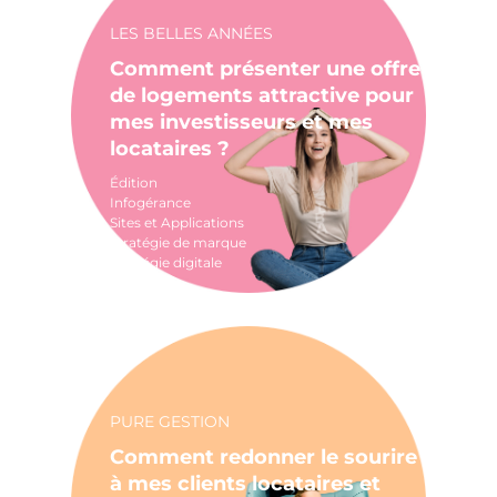
LES BELLES ANNÉES
Comment présenter une offre
de logements attractive pour
mes investisseurs et mes
locataires ?
Édition
Infogérance
Sites et Applications
Stratégie de marque
Stratégie digitale
PURE GESTION
Comment redonner le sourire
à mes clients locataires et