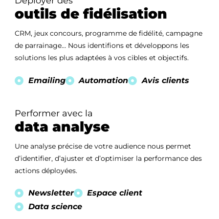
Déployer des
outils de fidélisation
CRM, jeux concours, programme de fidélité, campagne
de parrainage… Nous identifions et développons les
solutions les plus adaptées à vos cibles et objectifs.
Emailing
Automation
Avis clients
Performer avec la
data analyse
Accueil
Une analyse précise de votre audience nous permet
d’identifier, d’ajuster et d’optimiser la performance des
actions déployées.
Notre agence
Newsletter
Espace client
Nos métiers
Data science