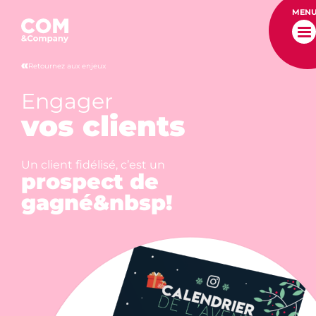
MEN
Retournez aux enjeux
Engager
vos clients
Un client fidélisé, c’est un
prospect de
gagné&nbsp!