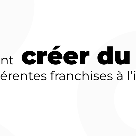
gence
créer du 
nt
érentes franchises à l’
sations
ecrutons