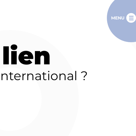
MENU
lien
international ?