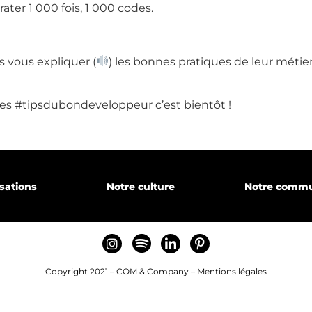
ater 1 000 fois, 1 000 codes.
 vous expliquer (
) les bonnes pratiques de leur métie
gence
 des #tipsdubondeveloppeur c’est bientôt !
sations
isations
Notre culture
Notre comm
ecrutons
Copyright 2021 – COM & Company –
Mentions légales