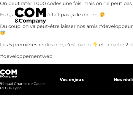
On peut rater 1 000 codes une fois, mais on ne peut pas r
Accueil
Euh, attendez… ce n’était pas ça le dicton.
Du coup, on va peut-être laisser nos amis #developpeurs
Notre a
Les 5 premières règles d’or, c’est par ici
et la partie 2
#developpementweb
Nos métiers
Nos réali
Vos enjeux
Nos réal
94 quai Charles de Gaulle
69 006 Lyon
Nous r