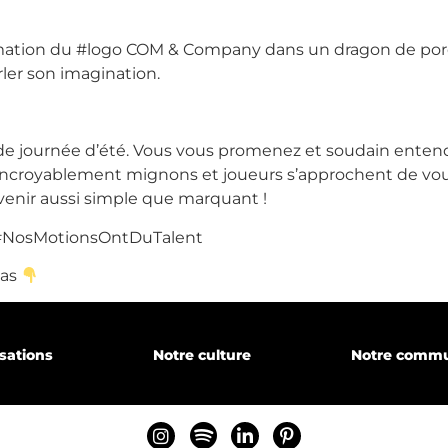
ation du #logo COM & Company dans un dragon de porcela
rler son imagination.
gence
aude journée d’été. Vous vous promenez et soudain entend
ncroyablement mignons et joueurs s’approchent de vous.
enir aussi simple que marquant !
NosMotionsOntDuTalent
sations
pas
isations
Notre culture
Notre comm
ecrutons