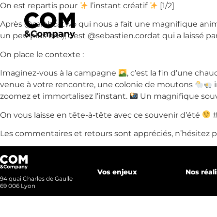
On est repartis pour
l’instant créatif
[1/2]
Accueil
Après @sarahcatwo qui nous a fait une magnifique anim
un peu plus bas), c’est @sebastien.cordat qui a laissé pa
On place le contexte :
Notre a
Imaginez-vous à la campagne
, c’est la fin d’une ch
venue à votre rencontre, une colonie de moutons
i
zoomez et immortalisez l’instant.
Un magnifique souv
Nos métiers
On vous laisse en tête-à-tête avec ce souvenir d’été
#
Nos réali
Les commentaires et retours sont appréciés, n’hésitez 
Vos enjeux
Nos réal
Nous r
94 quai Charles de Gaulle
69 006 Lyon