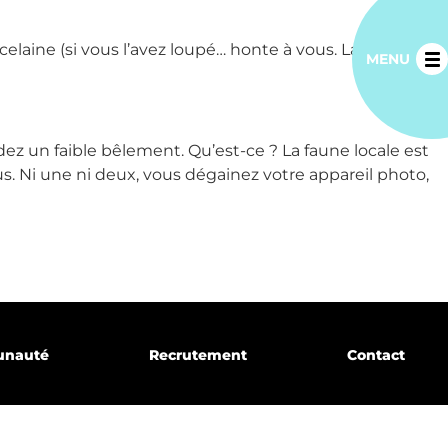
ine (si vous l’avez loupé… honte à vous. La vidéo est
MENU
ez un faible bêlement. Qu’est-ce ? La faune locale est
 Ni une ni deux, vous dégainez votre appareil photo,
unauté
Recrutement
Contact