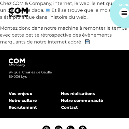
Chez COM & Company, internet, le web, le net quoi, c’est
MEN
un peu notre dada.
Et il se trouve que le mois de juin
a été prolifique dans l’histoire du web…
Montez donc dans notre machine à remonter le temps
avec cette petite rétrospective des évènements
marquants de notre internet adoré !
Accueil
94 quai Charles de Gaulle
69 006 Lyon
Notre agence
Vos enjeux
Nos réalisations
Notre culture
Notre communauté
Nos métiers
Recrutement
Contact
Nos réalisations