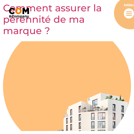
Comment assurer la
MEN
pérennité de ma
marque ?